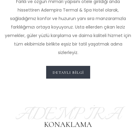
Farklı ve özgün mimari yapısını otele girildiği anda
hissettiren Adempira Termal & Spa Hotel olarak,
sağladığımız konfor ve huzurun yanı sıra manzaramızla
farklılığımızı ortaya koyuyoruz. Usta ellerden çıkan leziz
yemekler, güler yüzlü karşılama ve daima kaliteli hizmet için
tüm ekibimizle birlikte eşsiz bir tatil yaşatmak adına
sizlerleyiz.
DETAYLI BILGI
ADEMPİRA
KONAKLAMA