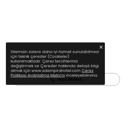
Sitemizin sizlere daha iyi hizmet sunulabilmesi
için teknik çerezler (Cookieler)
kullanılmaktadır. Çerez tercihlerinizi
değiştirmek ve Çerezler hakkında detaylı bilgi
almak için www.adempirahotel.com
Çerez
Politikası Aydınlatma Metni’ni
inceleyebilirsiniz.
HIZLI ARAMA
ANASAYFA